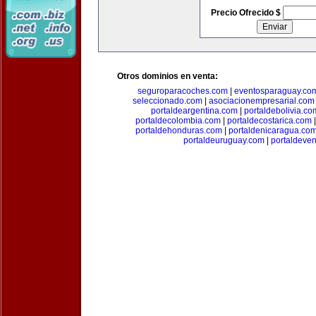
Precio Ofrecido $
Otros dominios en venta:
seguroparacoches.com
|
eventosparaguay.co
seleccionado.com
|
asociacionempresarial.com
portaldeargentina.com
|
portaldebolivia.co
portaldecolombia.com
|
portaldecostarica.com
portaldehonduras.com
|
portaldenicaragua.co
portaldeuruguay.com
|
portaldeve