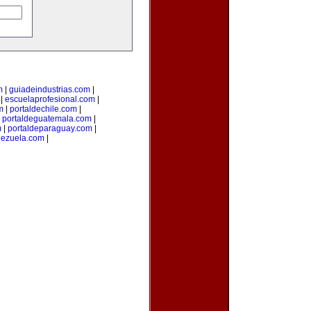
m
|
guiadeindustrias.com
|
|
escuelaprofesional.com
|
m
|
portaldechile.com
|
|
portaldeguatemala.com
|
m
|
portaldeparaguay.com
|
nezuela.com
|