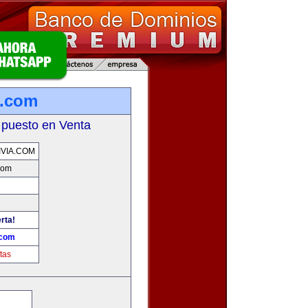
a.com
 puesto en Venta
VIA.COM
.com
rta!
.com
tas