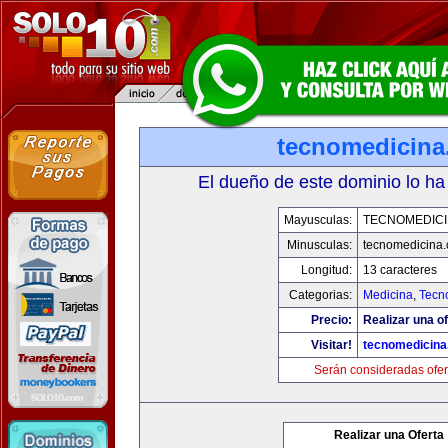
tecnomedicin
El dueño de este dominio lo ha
Mayusculas:
TECNOMEDICI
Minusculas:
tecnomedicina
Longitud:
13 caracteres
Categorias:
Medicina
,
Tecn
Precio:
Realizar una of
Visitar!
tecnomedicin
Serán consideradas ofer
Realizar una Oferta