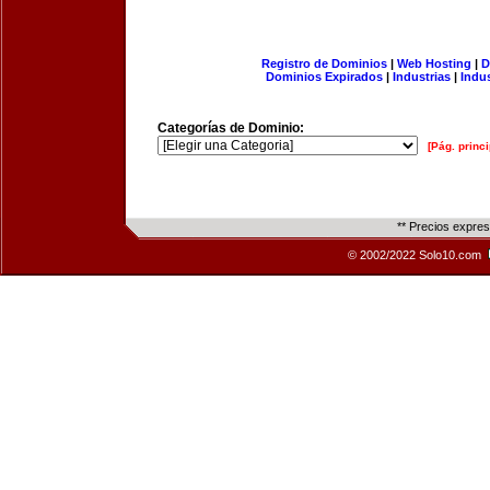
Registro de Dominios
|
Web Hosting
|
D
Dominios Expirados
|
Industrias
|
Indu
Categorías de Dominio:
[Pág. princi
** Precios expre
© 2002/2022 Solo10.com