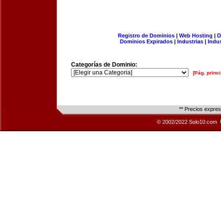
Registro de Dominios
|
Web Hosting
|
D
Dominios Expirados
|
Industrias
|
Indu
Categorías de Dominio:
[Pág. princi
** Precios expre
© 2002/2022 Solo10.com