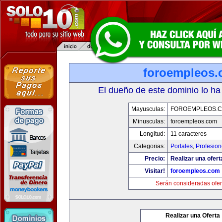
foroempleos
El dueño de este dominio lo ha
Mayusculas:
FOROEMPLEOS.
Minusculas:
foroempleos.com
Longitud:
11 caracteres
Categorias:
Portales
,
Profesio
Precio:
Realizar una ofert
Visitar!
foroempleos.com
Serán consideradas ofer
Realizar una Oferta