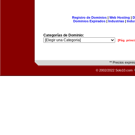
Registro de Dominios
|
Web Hosting
|
D
Dominios Expirados
|
Industrias
|
Indu
Categorías de Dominio:
[Pág. princi
** Precios expre
© 2002/2022 Solo10.com