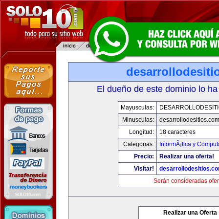
desarrollodesit
El dueño de este dominio lo ha
Mayusculas:
DESARROLLODESIT
Minusculas:
desarrollodesitios.co
Longitud:
18 caracteres
Categorias:
InformÃ¡tica y Comput
Precio:
Realizar una oferta!
Visitar!
desarrollodesitios.c
Serán consideradas ofer
Realizar una Oferta