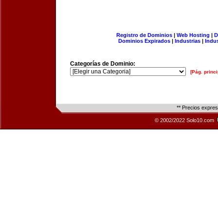
Registro de Dominios
|
Web Hosting
|
D
Dominios Expirados
|
Industrias
|
Indu
Categorías de Dominio:
[Pág. princi
** Precios expre
© 2002/2022 Solo10.com