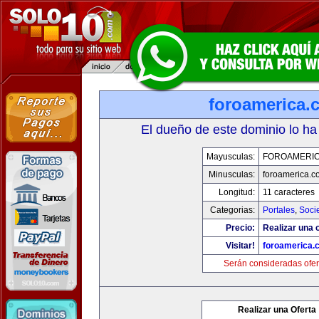
foroamerica.
El dueño de este dominio lo ha
Mayusculas:
FOROAMERI
Minusculas:
foroamerica.c
Longitud:
11 caracteres
Categorias:
Portales
,
Soci
Precio:
Realizar una o
Visitar!
foroamerica.
Serán consideradas ofer
Realizar una Oferta