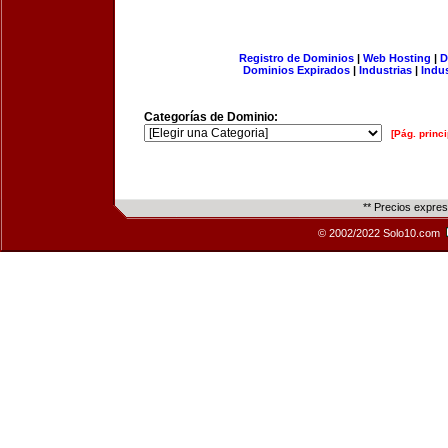
Registro de Dominios
|
Web Hosting
|
D
Dominios Expirados
|
Industrias
|
Indu
Categorías de Dominio:
[Pág. princi
** Precios expre
© 2002/2022 Solo10.com