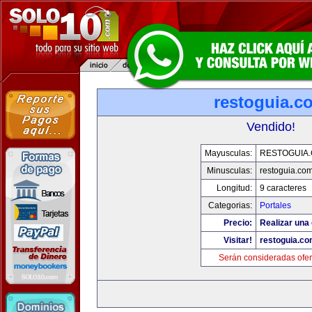
restoguia.c
Vendido!
Mayusculas:
RESTOGUIA
Minusculas:
restoguia.co
Longitud:
9 caracteres
Categorias:
Portales
Precio:
Realizar una 
Visitar!
restoguia.c
Serán consideradas ofer